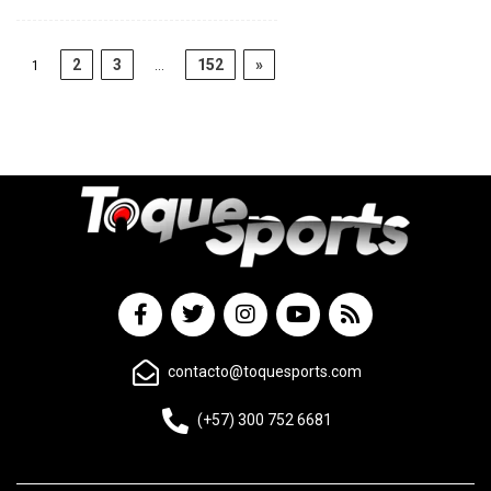
2
3
152
»
1
…
contacto@toquesports.com
(+57) 300 752 6681