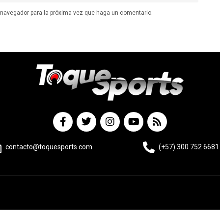
e navegador para la próxima vez que haga un comentario.
contacto@toquesports.com
(+57) 300 752 6681