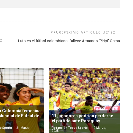
PC
Luto en el fútbol colombiano: fallece Armando ‘Piripi’ Osma
n Colombia femenina
 Mundial de Futsal de
11 jugadores podrían perderse
el partido ante Paraguay
e Sports
31 Marzo,
Redacción Toque Sports
19 Marzo,
2025