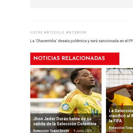
La ‘Chaverrinha’ desata polémica y será sancionada en el F
NOTICIAS RELACIONADAS
La Selecció
clasificó al
Jhon Jader Durán habla de su
la FIFA
salida de la Selección Colombia
Redacción Toqu
Redacción Toque Sports
9 Junio, 2025
2025