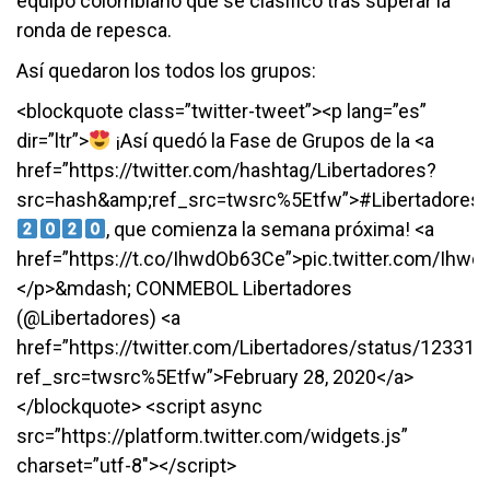
equipo colombiano que se clasificó tras superar la
ronda de repesca.
Así quedaron los todos los grupos:
<blockquote class=”twitter-tweet”><p lang=”es”
dir=”ltr”>
¡Así quedó la Fase de Grupos de la <a
href=”https://twitter.com/hashtag/Libertadores?
src=hash&amp;ref_src=twsrc%5Etfw”>#Libertadores<
, que comienza la semana próxima! <a
href=”https://t.co/IhwdOb63Ce”>pic.twitter.com/Ihw
</p>&mdash; CONMEBOL Libertadores
(@Libertadores) <a
href=”https://twitter.com/Libertadores/status/1233
ref_src=twsrc%5Etfw”>February 28, 2020</a>
</blockquote> <script async
src=”https://platform.twitter.com/widgets.js”
charset=”utf-8″></script>