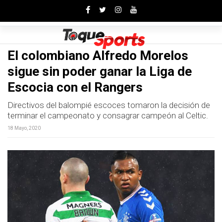
Toggle
El colombiano Alfredo Morelos
sigue sin poder ganar la Liga de
Escocia con el Rangers
Directivos del balompié escoces tomaron la decisión de
terminar el campeonato y consagrar campeón al Celtic.
18 Mayo, 2020