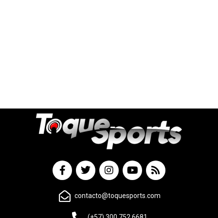
contacto@toquesports.com
(+57) 300 752 6681