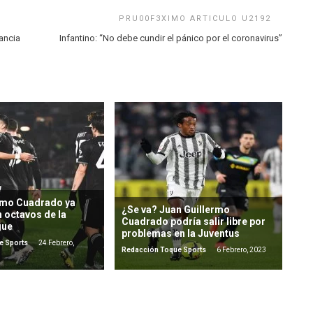
ancia
Infantino: “No debe cundir el pánico por el coronavirus”
rmo Cuadrado ya
¿Se va? Juan Guillermo
en octavos de la
Cuadrado podría salir libre por
gue
problemas en la Juventus
e Sports
24 Febrero,
Redacción Toque Sports
6 Febrero, 2023