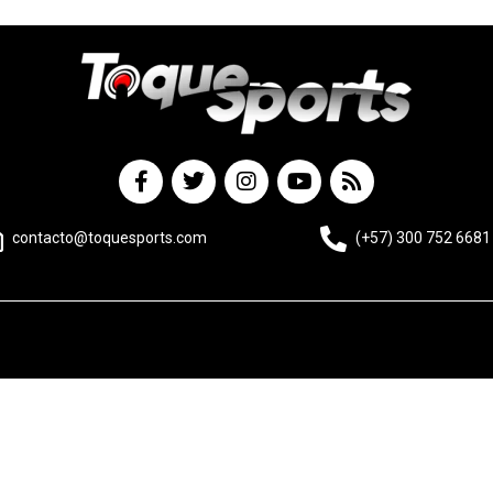
contacto@toquesports.com
(+57) 300 752 6681