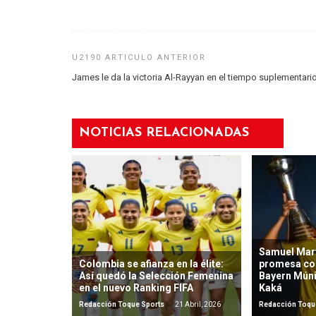
James le da la victoria Al-Rayyan en el tiempo suplementari
NOTICIAS RELACIONADAS
Samuel Mart
Colombia se afianza en la élite:
promesa co
Así quedó la Selección Femenina
Bayern Mún
en el nuevo Ranking FIFA
Kaká
Redacción Toque Sports
21 Abril, 2026
Redacción Toqu