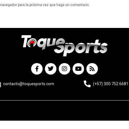
e navegador para la próxima vez que haga un comentario.
contacto@toquesports.com
(+57) 300 752 6681