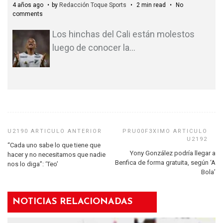
4 años ago
by
Redacción Toque Sports
2 min read
No
comments
Los hinchas del Cali están molestos
luego de conocer la
…
“Cada uno sabe lo que tiene que
Yony González podría llegar a
hacer y no necesitamos que nadie
Benfica de forma gratuita, según ‘A
nos lo diga”: ‘Teo’
Bola’
NOTICIAS RELACIONADAS