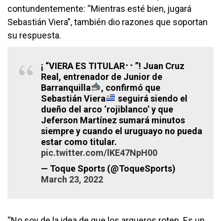
contundentemente: “Mientras esté bien, jugará
Sebastián Viera”, también dio razones que soportan
su respuesta.
¡ “VIERA ES TITULAR
”! Juan Cruz
Real, entrenador de Junior de
Barranquilla
, confirmó que
Sebastián Viera
seguirá siendo el
dueño del arco ‘rojiblanco’ y que
Jeferson Martínez sumará minutos
siempre y cuando el uruguayo no pueda
estar como titular.
pic.twitter.com/lKE47NpH00
— Toque Sports (@ToqueSports)
March 23, 2022
“No soy de la idea de que los arqueros roten. Es un