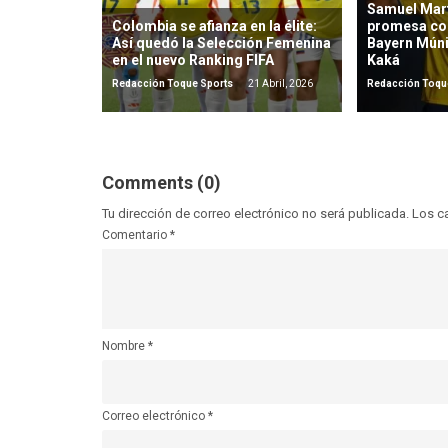
Samuel Mart
Colombia se afianza en la élite:
promesa co
Así quedó la Selección Femenina
Bayern Mún
en el nuevo Ranking FIFA
Kaká
Redacción Toque Sports
21 Abril, 2026
Redacción Toqu
Comments (0)
Tu dirección de correo electrónico no será publicada.
Los c
Comentario
*
Nombre
*
Correo electrónico
*