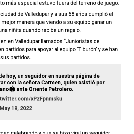
to más especial estuvo fuera del terreno de juego.
 ciudad de Valledupar y a sus 68 años cumplió el
e mejor manera que viendo a su equipo ganar un
una niñita cuando recibe un regalo.
iven en Valledupar llamados “Junioristas de
n partidos para apoyar al equipo ‘Tiburón’ y se han
sus partidos.
a de hoy, un seguidor en nuestra página de
ar con la señora Carmen, quien asistió por
tano🏟 ante Oriente Petrolero.
.twitter.com/xPzFpnmsku
May 19, 2022
men celebrando y que se hizo viral un seguidor