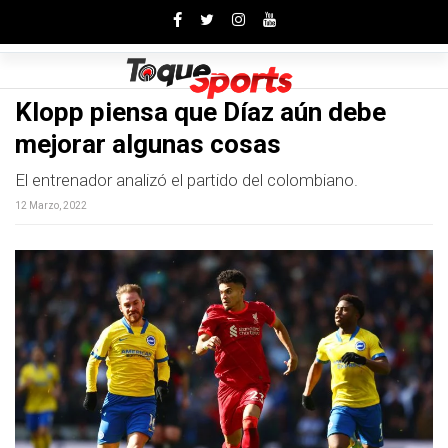
Toggle
Klopp piensa que Díaz aún debe
mejorar algunas cosas
El entrenador analizó el partido del colombiano.
12 Marzo, 2022