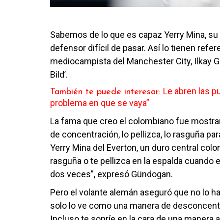
Sabemos de lo que es capaz Yerry Mina, su 
defensor difícil de pasar. Así lo tienen refer
mediocampista del Manchester City, Ilkay Gü
Bild’.
Le abren las p
También te puede interesar:
problema en que se vaya”
La fama que creo el colombiano fue mostrar e
de concentración, lo pellizca, lo rasguña par
Yerry Mina del Everton, un duro central col
rasguña o te pellizca en la espalda cuando e
dos veces”, expresó Gündogan.
Pero el volante alemán aseguró que no lo hac
solo lo ve como una manera de desconcentrar
Incluso te sonríe en la cara de una manera a