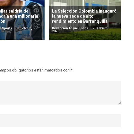
llar saldría de
La Selección Colombia inauguró
dría una millonaria
la nueva sede de alto
ión
rendimiento en Barranquilla
e Sports
26 Febrero,
Redacción Toque Sports
25 Febrero,
2026
ampos obligatorios están marcados con
*