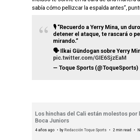
sabía cómo pellizcar la espalda antes”, punt
🎙 “Recuerdo a Yerry Mina, un dur
detener el ataque, te rascará o pe
mirando.”
🗣 Ilkai Gündogan sobre Yerry Mi
pic.twitter.com/GIE6SjzEaM
— Toque Sports (@ToqueSports)
Los hinchas del Cali están molestos por l
Boca Juniors
4 años ago
by
Redacción Toque Sports
2 min read
N