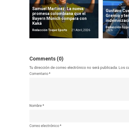
Samuel Martínez: La nueva
Gustavo Cue
promesa colombiana que el
Gremio y ten
Bayern Múnich compara con
indemnizac
Kaká
Redacción Toqu
Redacción Toque Sports
21 Abril, 2026
2026
Comments (0)
Tu dirección de correo electrónico no será publicada.
Los c
Comentario
*
Nombre
*
Correo electrónico
*