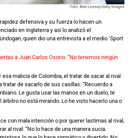
Foto: Alex Livesey-Getty Images
rapidez defensiva y su fuerza lo hacen un
enciado en Inglaterra y así lo analizó el
ndogan, quien dio una entrevista a el medio ‘Sport
uertas a Juan Carlos Osorio: “No tenemos ningún
sa malicia de Colombia, el tratar de sacar al rival
a tratar de sacarlo de sus casillas: “Recuerdo a
ombiano. Le gusta usar las manos en un duelo, te
l árbitro no está mirando. Lo he visto hacerlo una o
e con mala intención o por querer lastimas al rival,
 al rival: “No lo hace de una manera sucia.
mistosa, lo que lo hace simpático y divertido. No