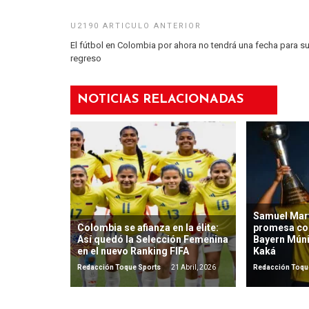
El fútbol en Colombia por ahora no tendrá una fecha para s
regreso
NOTICIAS RELACIONADAS
Samuel Mart
Colombia se afianza en la élite:
promesa co
Así quedó la Selección Femenina
Bayern Mún
en el nuevo Ranking FIFA
Kaká
Redacción Toque Sports
21 Abril, 2026
Redacción Toqu