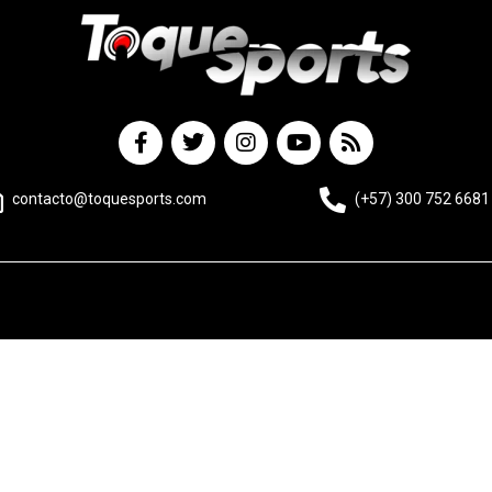
contacto@toquesports.com
(+57) 300 752 6681