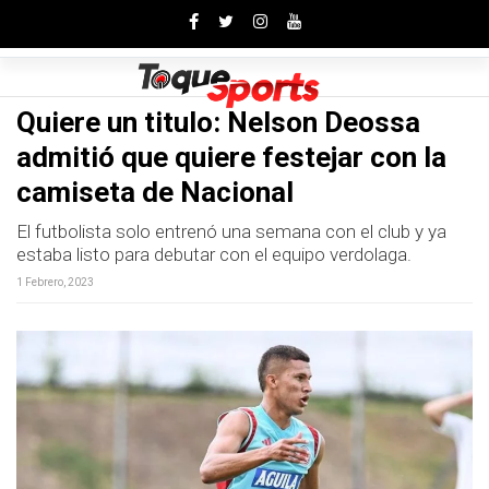
Toggle
Quiere un titulo: Nelson Deossa
admitió que quiere festejar con la
camiseta de Nacional
El futbolista solo entrenó una semana con el club y ya
estaba listo para debutar con el equipo verdolaga.
1 Febrero, 2023