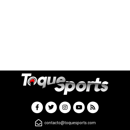
contacto@toquesports.com