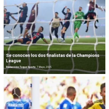
Se conocen los dos finalistas de la Champions
League
Redacción Toque Sports
7 Mayo, 2025