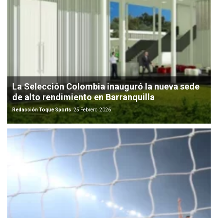
La Selección Colombia inauguró la nueva sede
de alto rendimiento en Barranquilla
Redacción Toque Sports
25 Febrero, 2026