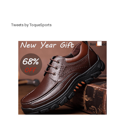
Tweets by ToqueSports