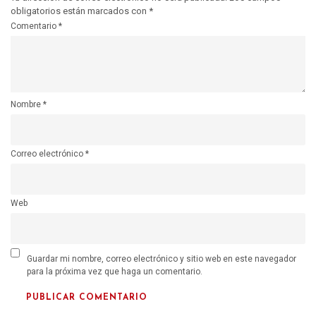
obligatorios están marcados con
*
Comentario
*
Nombre
*
Correo electrónico
*
Web
Guardar mi nombre, correo electrónico y sitio web en este navegador
para la próxima vez que haga un comentario.