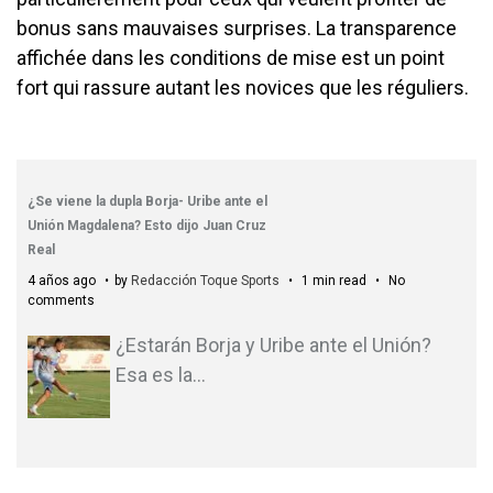
bonus sans mauvaises surprises. La transparence
affichée dans les conditions de mise est un point
fort qui rassure autant les novices que les réguliers.
¿Se viene la dupla Borja- Uribe ante el
Unión Magdalena? Esto dijo Juan Cruz
Real
4 años ago
by
Redacción Toque Sports
1 min read
No
comments
¿Estarán Borja y Uribe ante el Unión?
Esa es la
…