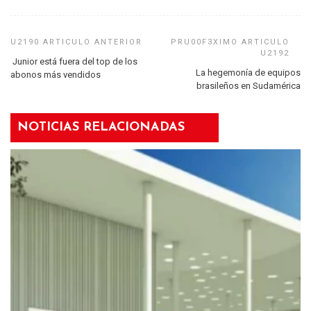
Junior está fuera del top de los
La hegemonía de equipos
abonos más vendidos
brasileños en Sudamérica
NOTICIAS RELACIONADAS