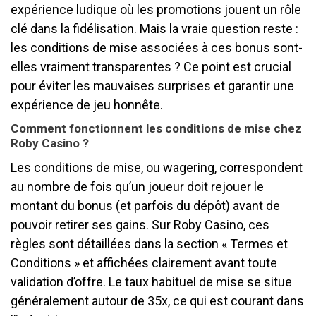
expérience ludique où les promotions jouent un rôle
clé dans la fidélisation. Mais la vraie question reste :
les conditions de mise associées à ces bonus sont-
elles vraiment transparentes ? Ce point est crucial
pour éviter les mauvaises surprises et garantir une
expérience de jeu honnête.
Comment fonctionnent les conditions de mise chez
Roby Casino ?
Les conditions de mise, ou wagering, correspondent
au nombre de fois qu’un joueur doit rejouer le
montant du bonus (et parfois du dépôt) avant de
pouvoir retirer ses gains. Sur Roby Casino, ces
règles sont détaillées dans la section « Termes et
Conditions » et affichées clairement avant toute
validation d’offre. Le taux habituel de mise se situe
généralement autour de 35x, ce qui est courant dans