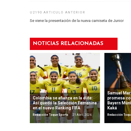
Se viene la presentación de la nueva camiseta de Junior
NOTICIAS RELACIONADAS
Samuel Mart
Colombia se afianza en la élite:
promesa co
Así quedó la Selección Femenina
Bayern Mún
en el nuevo Ranking FIFA
Kaká
Redacción Toque Sports
21 Abril, 2026
Redacción Toqu