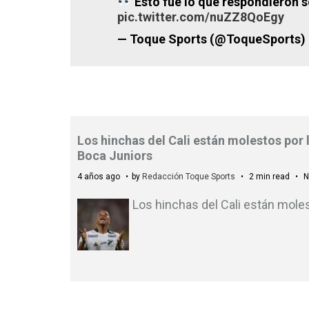
Esto fue lo que respondieron s
pic.twitter.com/nuZZ8QoEgy
— Toque Sports (@ToqueSports)
Los hinchas del Cali están molestos por l
Boca Juniors
4 años ago
by
Redacción Toque Sports
2 min read
N
Los hinchas del Cali están mole