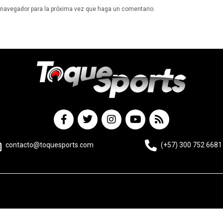
e navegador para la próxima vez que haga un comentario.
contacto@toquesports.com
(+57) 300 752 6681