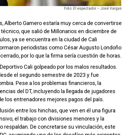
Foto: El espectador – José Vargas
s, Alberto Gamero estaría muy cerca de convertirse
l técnico, que salió de Millonarios en diciembre de
ulos, ya se encuentra en la ciudad de Cali
nformaron periodistas como César Augusto Londoño
errado, por lo que la firma sería cuestión de horas.
 Deportivo Cali golpeado por los malos resultados.
s desde el segundo semestre de 2023 y fue
mbia. Pese a los problemas financieros, la
encias del DT, incluyendo la llegada de jugadores
 de los entrenadores mejores pagos del país.
lusión entre los hinchas, que ven en él una figura
nsivo, el trabajo con divisiones menores y la
lo respaldan. De concretarse su vinculación, este
l FPC, asumiendo uno de los desafíos más exigentes