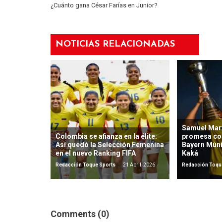
¿Cuánto gana César Farías en Junior?
NOTICIAS RELACIONADAS
Samuel Mart
Colombia se afianza en la élite:
promesa co
Así quedó la Selección Femenina
Bayern Mún
en el nuevo Ranking FIFA
Kaká
Redacción Toque Sports
21 Abril, 2026
Redacción Toqu
Comments (0)