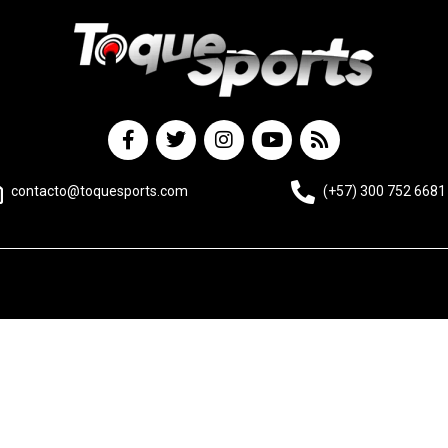
contacto@toquesports.com
(+57) 300 752 6681