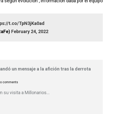
rá según evolución”, información dada por el equipo
tps://t.co/TpN3jKa0ad
taFe)
February 24, 2022
ndó un mensaje a la afición tras la derrota
o comments
n su visita a Millonarios
…