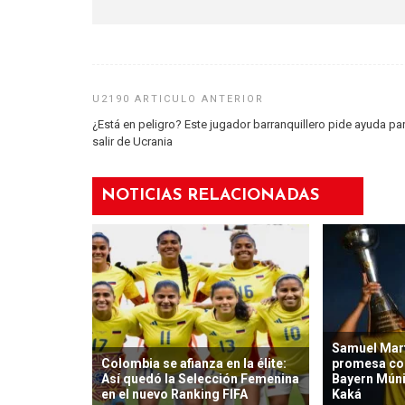
¿Está en peligro? Este jugador barranquillero pide ayuda pa
salir de Ucrania
NOTICIAS RELACIONADAS
Samuel Mart
Colombia se afianza en la élite:
promesa co
Así quedó la Selección Femenina
Bayern Mún
en el nuevo Ranking FIFA
Kaká