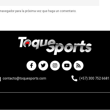
e navegador para la próxima vez que haga un comentario.
contacto@toquesports.com
(+57) 300 752 6681