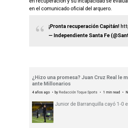
en recuperación y su incapacidad se evalua
en el comunicado oficial del arquero.
¡Pronta recuperación Capitán!
ht
— Independiente Santa Fe (@San
¿Hizo una promesa? Juan Cruz Real le ma
ante Millonarios
4 años ago
by
Redacción Toque Sports
1 min read
N
Junior de Barranquilla cayó 1-0 e