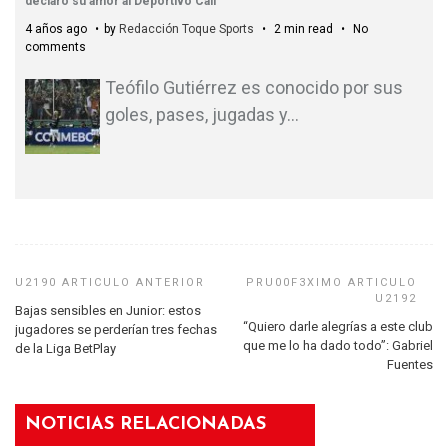
declaró su amor al Deportivo Cali
4 años ago
by
Redacción Toque Sports
2 min read
No
comments
Teófilo Gutiérrez es conocido por sus
goles, pases, jugadas y
…
Bajas sensibles en Junior: estos
“Quiero darle alegrías a este club
jugadores se perderían tres fechas
que me lo ha dado todo”: Gabriel
de la Liga BetPlay
Fuentes
NOTICIAS RELACIONADAS