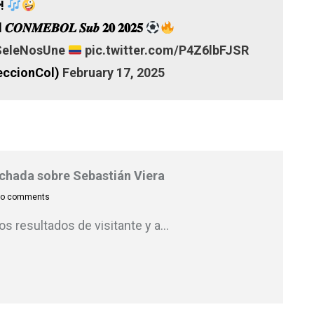
𝒓!
𝒓𝒐 del 𝑪𝑶𝑵𝑴𝑬𝑩𝑶𝑳 𝑺𝒖𝒃 𝟐𝟎 𝟐𝟎𝟐𝟓
eleNosUne
pic.twitter.com/P4Z6lbFJSR
eccionCol)
February 17, 2025
inchada sobre Sebastián Viera
o comments
s resultados de visitante y a
…