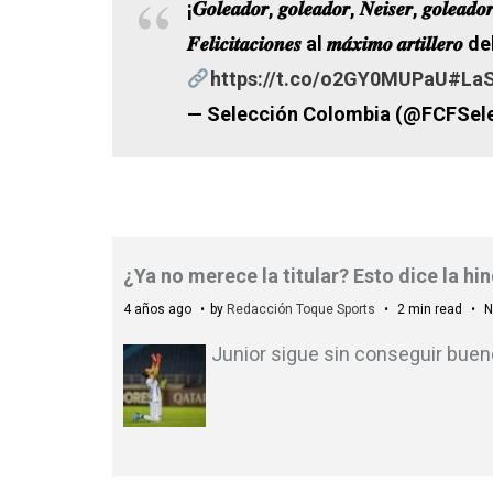
¡𝑮𝒐𝒍𝒆𝒂𝒅𝒐𝒓, 𝒈𝒐𝒍𝒆𝒂𝒅𝒐𝒓, 𝑵𝒆𝒊𝒔𝒆𝒓, 𝒈𝒐𝒍𝒆𝒂𝒅𝒐
𝑭𝒆𝒍𝒊𝒄𝒊𝒕𝒂𝒄𝒊𝒐𝒏𝒆𝒔 al 𝒎𝒂́𝒙𝒊𝒎𝒐 𝒂𝒓𝒕𝒊𝒍𝒍𝒆
https://t.co/o2GY0MUPaU
#LaS
— Selección Colombia (@FCFSel
¿Ya no merece la titular? Esto dice la h
4 años ago
by
Redacción Toque Sports
2 min read
N
Junior sigue sin conseguir bueno