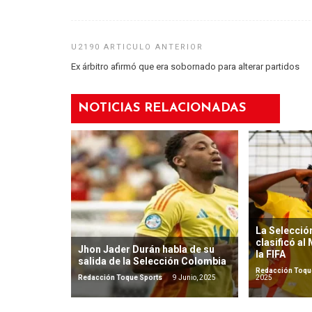
Ex árbitro afirmó que era sobornado para alterar partidos
NOTICIAS RELACIONADAS
La Selecció
clasificó al
Jhon Jader Durán habla de su
la FIFA
salida de la Selección Colombia
Redacción Toqu
Redacción Toque Sports
9 Junio, 2025
2025