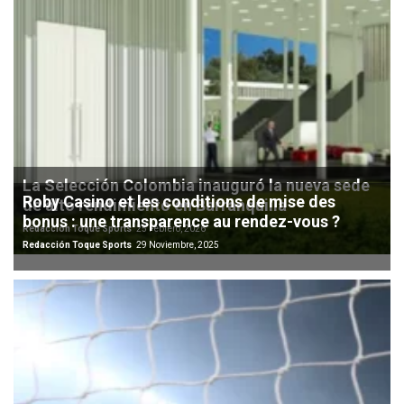
La Selección Colombia inauguró la nueva sede
Roby Casino et les conditions de mise des
de alto rendimiento en Barranquilla
bonus : une transparence au rendez-vous ?
Redacción Toque Sports
25 Febrero, 2026
Redacción Toque Sports
29 Noviembre, 2025