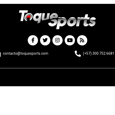
contacto@toquesports.com
(+57) 300 752 6681