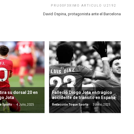
David Ospina, protagonista ante el Barcelona
tira su dorsal 20 en
Falleció Diogo Jota en trágico
go Jota
accidente de tránsito en España
e Sports
4 Julio, 2025
Redacción Toque Sports
3 Julio, 2025