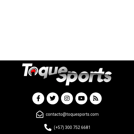
contacto@toquesports.com
(+57) 300 752 6681