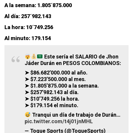
A la semana: 1.805´875.000
Al día: 257´982.143
La hora: 10´749.256
Al minuto: 179.154
Este sería el SALARIO de Jhon
Jáder Durán en PESOS COLOMBIANOS:
➤ $86.682’000.000 al año.
➤ $7.223’500.000 al mes.
➤ $1.805’875.000 a la semana.
➤ $257’982.143 al día.
➤ $10’749.256 la hora.
➤ $179.154 el minuto.
Tranqui un día de trabajo de Durán…
pic.twitter.com/t4j01jnMHL
— Toque Sports (@ToqueSports)