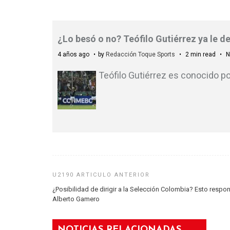
¿Lo besó o no? Teófilo Gutiérrez ya le d
4 años ago
by
Redacción Toque Sports
2 min read
N
Teófilo Gutiérrez es conocido po
¿Posibilidad de dirigir a la Selección Colombia? Esto respo
Alberto Gamero
NOTICIAS RELACIONADAS