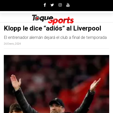
Toggle
Klopp le dice “adiós” al Liverpool
El entrenador alemán dejará el club a final de temporada
26 Enero, 2024