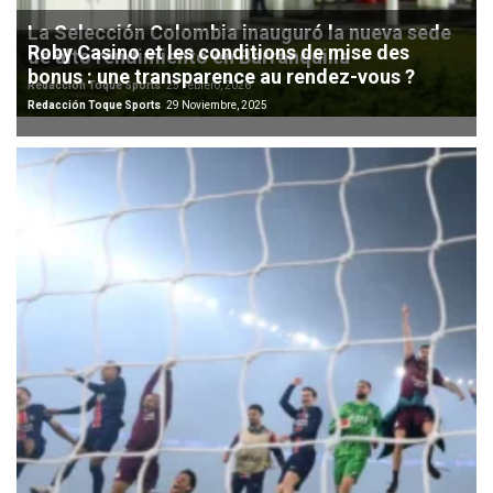
La Selección Colombia inauguró la nueva sede
Roby Casino et les conditions de mise des
de alto rendimiento en Barranquilla
bonus : une transparence au rendez-vous ?
Redacción Toque Sports
25 Febrero, 2026
Redacción Toque Sports
29 Noviembre, 2025