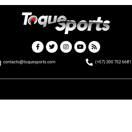
contacto@toquesports.com
(+57) 300 752 6681