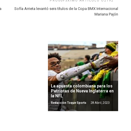
a
Sofía Arrieta levantó seis títulos de la Copa BMX Internacional
Mariana Pajón
a era para leyendas
Americano
e Sports
11 Enero, 2024
La apuesta colombiana para los
Patriotas de Nueva Inglaterra en
la NFL
Redacción Toque Sports
28 Abril, 2023