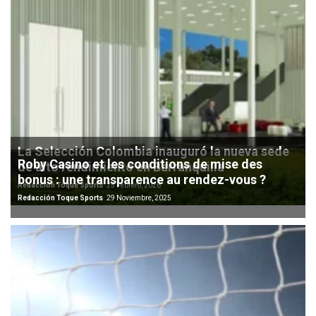
La Selección Colombia inauguró la nueva sede
Roby Casino et les conditions de mise des
de alto rendimiento en Barranquilla
bonus : une transparence au rendez-vous ?
Redacción Toque Sports
25 Febrero, 2026
Redacción Toque Sports
29 Noviembre, 2025