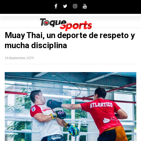
Toggle
Muay Thai, un deporte de respeto y
mucha disciplina
26 Septiembre, 2019