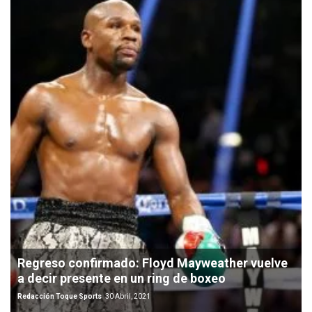
Regreso confirmado: Floyd Mayweather vuelve
a decir presente en un ring de boxeo
Redacción Toque Sports
30 Abril, 2021