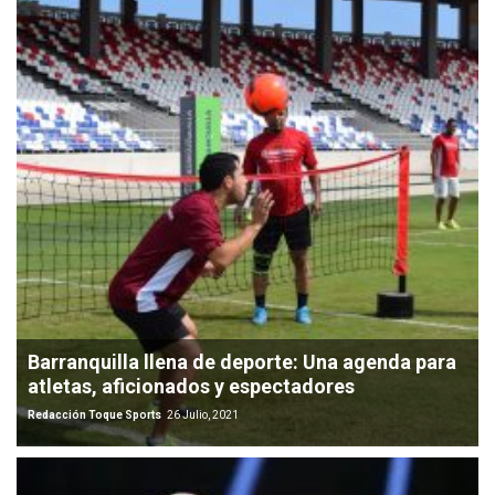
Barranquilla llena de deporte: Una agenda para
atletas, aficionados y espectadores
Redacción Toque Sports
26 Julio, 2021