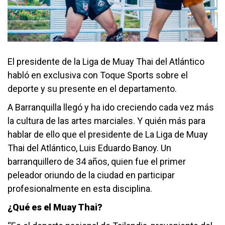
El presidente de la Liga de Muay Thai del Atlántico
habló en exclusiva con Toque Sports sobre el
deporte y su presente en el departamento.
A Barranquilla llegó y ha ido creciendo cada vez más
la cultura de las artes marciales. Y quién más para
hablar de ello que el presidente de La Liga de Muay
Thai del Atlántico, Luis Eduardo Banoy. Un
barranquillero de 34 años, quien fue el primer
peleador oriundo de la ciudad en participar
profesionalmente en esta disciplina.
¿Qué es el Muay Thai?