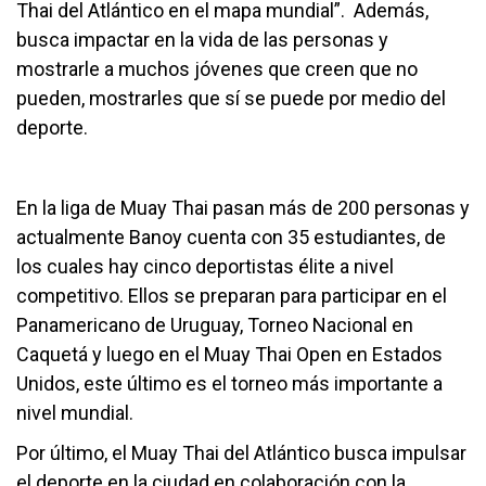
Thai del Atlántico en el mapa mundial”. Además,
busca impactar en la vida de las personas y
mostrarle a muchos jóvenes que creen que no
pueden, mostrarles que sí se puede por medio del
deporte.
En la liga de Muay Thai pasan más de 200 personas y
actualmente Banoy cuenta con 35 estudiantes, de
los cuales hay cinco deportistas élite a nivel
competitivo. Ellos se preparan para participar en el
Panamericano de Uruguay, Torneo Nacional en
Caquetá y luego en el Muay Thai Open en Estados
Unidos, este último es el torneo más importante a
nivel mundial.
Por último, el Muay Thai del Atlántico busca impulsar
el deporte en la ciudad en colaboración con la