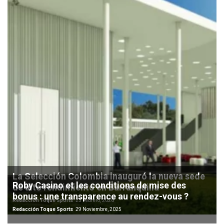
La Selección Colombia inauguró la nueva sede
Roby Casino et les conditions de mise des
de alto rendimiento en Barranquilla
bonus : une transparence au rendez-vous ?
Redacción Toque Sports
25 Febrero, 2026
Redacción Toque Sports
29 Noviembre, 2025