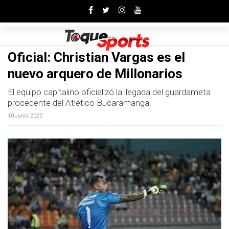
Toggle
Oficial: Christian Vargas es el
nuevo arquero de Millonarios
El equipo capitalino oficializó la llegada del guardameta
procedente del Atlético Bucaramanga.
10 Junio, 2020