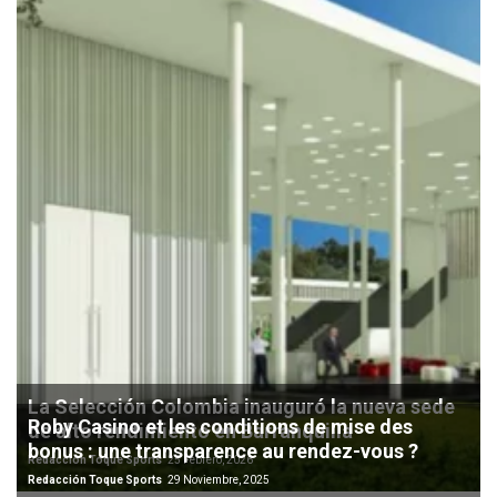
La Selección Colombia inauguró la nueva sede
Roby Casino et les conditions de mise des
de alto rendimiento en Barranquilla
bonus : une transparence au rendez-vous ?
Redacción Toque Sports
25 Febrero, 2026
Redacción Toque Sports
29 Noviembre, 2025