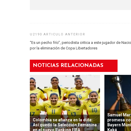
“Es un pecho frío”, periodista critica a este jugador de Naci
por la eliminación de Copa Libertadores
NOTICIAS RELACIONADAS
Samuel Mart
Colombia se afianza en la élite:
promesa co
Así quedó la Selección Femenina
Bayern Mún
en el nuevo Ranking FIFA
Kaká