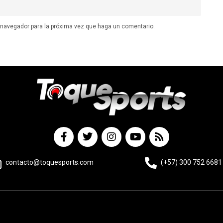
e navegador para la próxima vez que haga un comentario.
contacto@toquesports.com
(+57) 300 752 6681