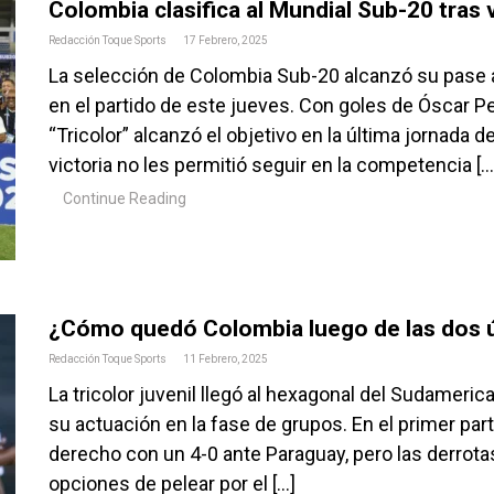
Colombia clasifica al Mundial Sub-20 tras 
Redacción Toque Sports
17 Febrero, 2025
La selección de Colombia Sub-20 alcanzó su pase al
en el partido de este jueves. Con goles de Óscar Per
“Tricolor” alcanzó el objetivo en la última jornada
victoria no les permitió seguir en la competencia […
Continue Reading
¿Cómo quedó Colombia luego de las dos ú
Redacción Toque Sports
11 Febrero, 2025
La tricolor juvenil llegó al hexagonal del Sudameric
su actuación en la fase de grupos. En el primer pa
derecho con un 4-0 ante Paraguay, pero las derrotas 
opciones de pelear por el […]