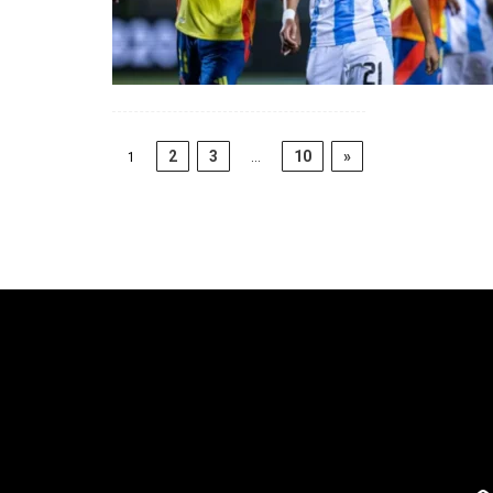
2
3
10
»
1
…