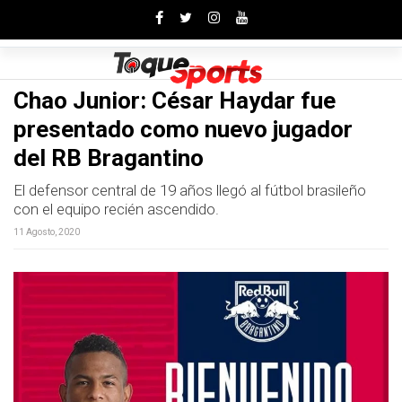
Toggle
Chao Junior: César Haydar fue
presentado como nuevo jugador
del RB Bragantino
El defensor central de 19 años llegó al fútbol brasileño
con el equipo recién ascendido.
11 Agosto, 2020