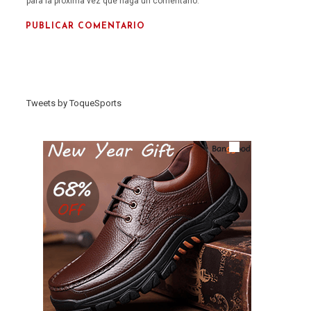
para la próxima vez que haga un comentario.
Tweets by ToqueSports