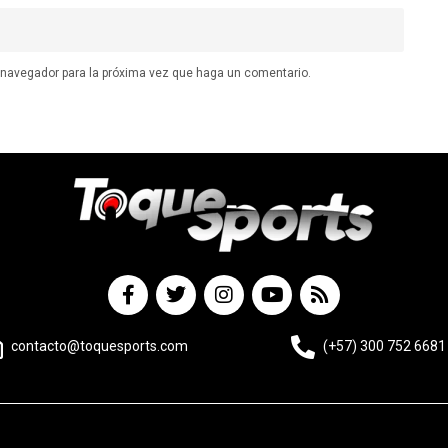
e navegador para la próxima vez que haga un comentario.
contacto@toquesports.com
(+57) 300 752 6681