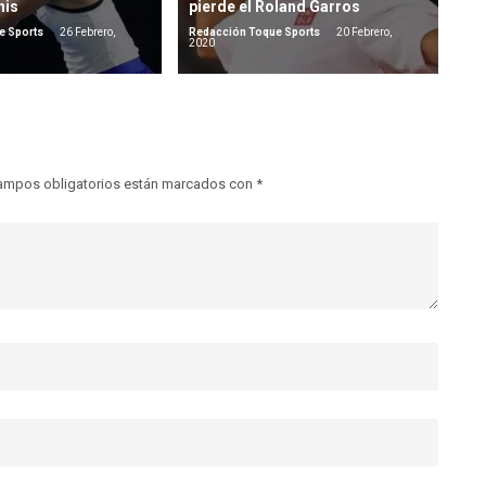
nis
pierde el Roland Garros
e Sports
26 Febrero,
Redacción Toque Sports
20 Febrero,
2020
ampos obligatorios están marcados con
*