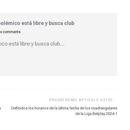
polémico está libre y busca club
o comments
co está libre y busca club.
…
a
Definidos los horarios de la última fecha de los cuadrangulares
de la Liga Betplay 2024-1