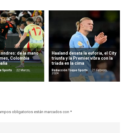
 Londres: de la mano
Haaland desata la euforia, el City
ames, Colombia
triunfa y la Premier vibra con la
paña
tríada en la cima
e Sports
22 Marzo,
Redacción Toque Sports
21 Febrero,
2024
ampos obligatorios están marcados con
*