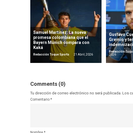
Samuel Martínez: La nueva
Gustavo Cue
promesa colombiana que el
Gremio y ten
Bayern Múnich compara con
indemnizac
Kaká
Redacción Toqu
Redacción Toque Sports
21 Abril, 2026
2026
Comments (0)
Tu dirección de correo electrónico no será publicada.
Los c
Comentario
*
Nombre
*