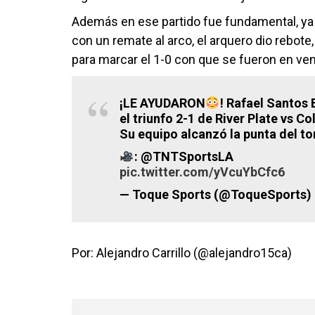
Además en ese partido fue fundamental, y
con un remate al arco, el arquero dio rebot
para marcar el 1-0 con que se fueron en ven
¡LE AYUDARON
! Rafael Santos 
el triunfo 2-1 de River Plate vs C
Su equipo alcanzó la punta del t
: @TNTSportsLA
pic.twitter.com/yVcuYbCfc6
— Toque Sports (@ToqueSports)
Por: Alejandro Carrillo (@alejandro15ca)