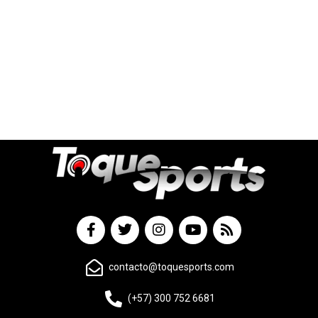
contacto@toquesports.com
(+57) 300 752 6681