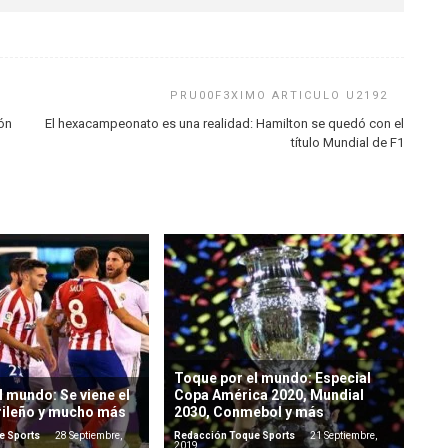
ón
El hexacampeonato es una realidad: Hamilton se quedó con el
título Mundial de F1
Toque por el mundo: Especial
l mundo: Se viene el
Copa América 2020, Mundial
rileño y mucho más
2030, Conmebol y más
e Sports
28 Septiembre,
Redacción Toque Sports
21 Septiembre,
2019