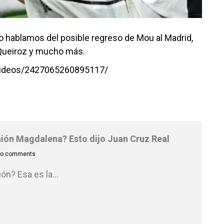
 hablamos del posible regreso de Mou al Madrid,
de Queiroz y mucho más.
videos/2427065260895117/
Unión Magdalena? Esto dijo Juan Cruz Real
o comments
ión? Esa es la
…