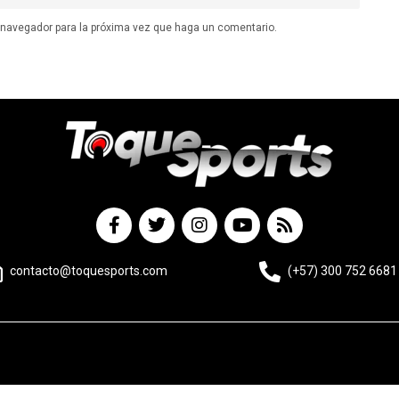
e navegador para la próxima vez que haga un comentario.
contacto@toquesports.com
(+57) 300 752 6681