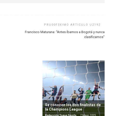
Francisco Maturana: “Antes íbamos a Bogotá y nunca
 et les conditions de
clasificamos”
nus : une
e au rendez-vous ?
e Sports
29 Noviembre,
Se conocen los dos finalistas de
la Champions League
Redacción Toque Sports
7 Mayo, 2025