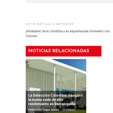
¡Intratable! Jhon Córdoba y su espectacular momento con
Roby Casino
Colonia
mise des bo
transparenc
Redacción Toqu
NOTICIAS RELACIONADAS
2025
La Selección Colombia inauguró
la nueva sede de alto
rendimiento en Barranquilla
Redacción Toque Sports
25 Febrero,
2026