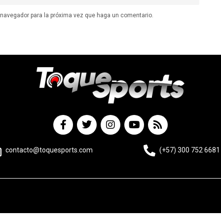
e navegador para la próxima vez que haga un comentario.
contacto@toquesports.com
(+57) 300 752 6681