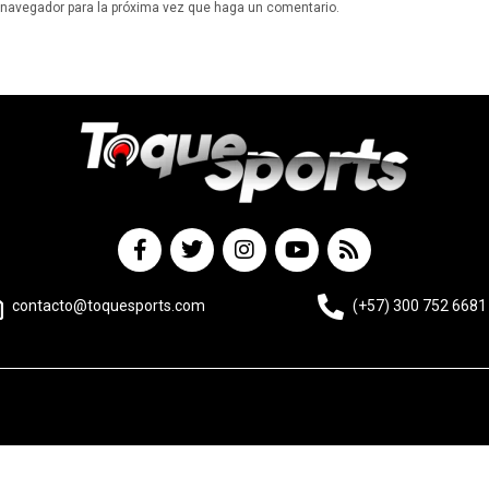
e navegador para la próxima vez que haga un comentario.
contacto@toquesports.com
(+57) 300 752 6681