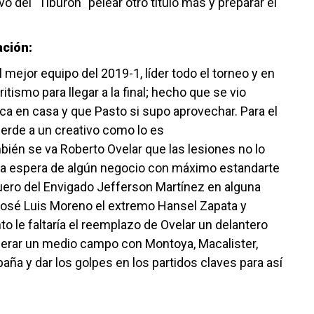
o del ´Tiburón´ pelear otro título más y preparar el
ación:
 mejor equipo del 2019-1, líder todo el torneo y en
ismo para llegar a la final; hecho que se vio
ica en casa y que Pasto si supo aprovechar. Para el
erde a un creativo como lo es
bién se va Roberto Ovelar que las lesiones no lo
a la espera de algún negocio con máximo estandarte
rquero del Envigado Jefferson Martínez en alguna
José Luis Moreno el extremo Hansel Zapata y
to le faltaría el reemplazo de Ovelar un delantero
enerar un medio campo con Montoya, Macalister,
paña y dar los golpes en los partidos claves para así