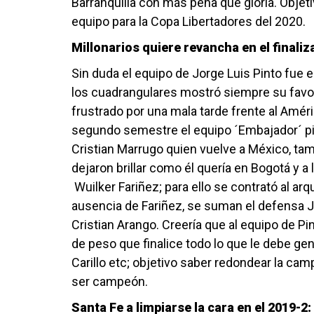
Barranquilla con más pena que gloria. Objetiv
equipo para la Copa Libertadores del 2020.
Millonarios quiere revancha en el finaliz
Sin duda el equipo de Jorge Luis Pinto fue el
los cuadrangulares mostró siempre su favorit
frustrado por una mala tarde frente al Amér
segundo semestre el equipo ´Embajador´ pi
Cristian Marrugo quien vuelve a México, tam
dejaron brillar como él quería en Bogotá y 
Wuilker Fariñez; para ello se contrató al a
ausencia de Fariñez, se suman el defensa 
Cristian Arango. Creería que al equipo de Pin
de peso que finalice todo lo que le debe g
Carillo etc; objetivo saber redondear la cam
ser campeón.
Santa Fe a limpiarse la cara en el 2019-2: