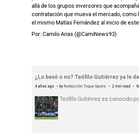
allá de los grupos inversores que acompañan
contratación que mueva el mercado, como lo
el mismo Matías Fernández al inicio de est
Por: Camilo Arias (@CamiNews93)
¿Lo besó o no? Teófilo Gutiérrez ya le d
4 años ago
by
Redacción Toque Sports
2 min read
N
Teófilo Gutiérrez es conocido po