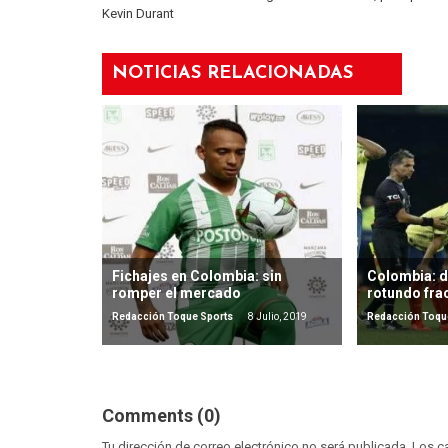
Kevin Durant
NOTICIAS RELACIONADAS
Fichajes en Colombia: sin
Colombia: de
romper el mercado
rotundo fra
Redacción Toque Sports
8 Julio, 2019
Redacción Toqu
Comments (0)
Tu dirección de correo electrónico no será publicada.
Los c