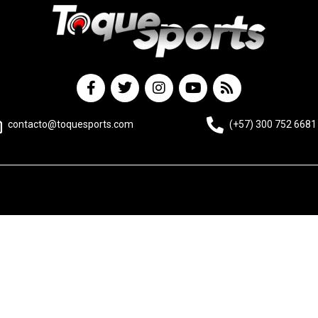
contacto@toquesports.com
(+57) 300 752 6681