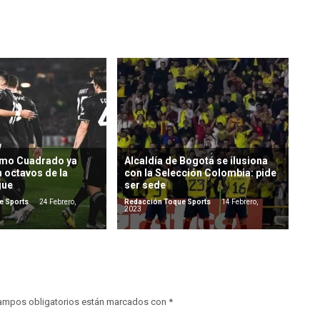
rmo Cuadrado ya
Alcaldía de Bogotá se ilusiona
en octavos de la
con la Selección Colombia: pide
gue
ser sede
e Sports
24 Febrero,
Redacción Toque Sports
14 Febrero,
2023
ampos obligatorios están marcados con
*