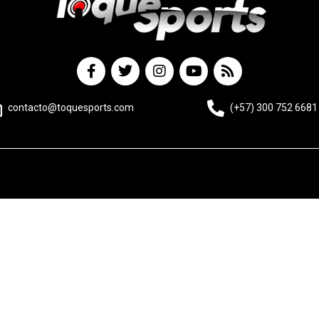
contacto@toquesports.com
(+57) 300 752 6681