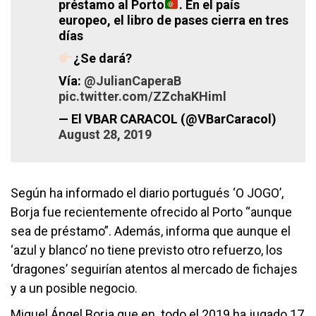
préstamo al Porto
. En el país
europeo, el libro de pases cierra en tres
días
¿Se dará?
Vía:
@JulianCaperaB
pic.twitter.com/ZZchaKHiml
— El VBAR CARACOL (@VBarCaracol)
August 28, 2019
Según ha informado el diario portugués ‘O JOGO’,
Borja fue recientemente ofrecido al Porto “aunque
sea de préstamo”. Además, informa que aunque el
‘azul y blanco’ no tiene previsto otro refuerzo, los
‘dragones’ seguirían atentos al mercado de fichajes
y a un posible negocio.
Miguel Ángel Borja que en todo el 2019 ha jugado 17